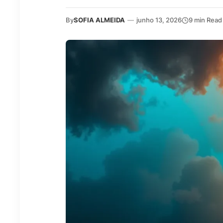
By
SOFIA ALMEIDA
—
junho 13, 2026
9 min Read