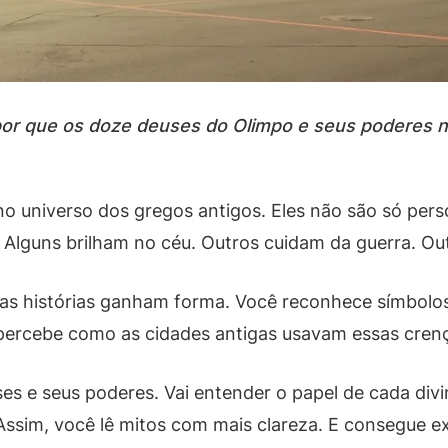
or que os doze deuses do Olimpo e seus poderes n
 universo dos gregos antigos. Eles não são só per
lguns brilham no céu. Outros cuidam da guerra. Ou
as histórias ganham forma. Você reconhece símbolos
percebe como as cidades antigas usavam essas crenç
uses e seus poderes. Vai entender o papel de cada d
ssim, você lê mitos com mais clareza. E consegue ex