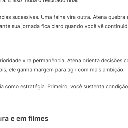
a. E isso muda o resultado final.
ias sucessivas. Uma falha vira outra. Atena quebra 
nte sua jornada fica claro quando você vê continuid
ioridade vira permanência. Atena orienta decisões c
pois, ele ganha margem para agir com mais ambição.
cia como estratégia. Primeiro, você sustenta condiç
ra e em filmes