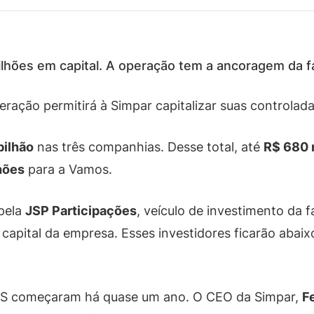
ilhões em capital. A operação tem a ancoragem da f
peração permitirá à Simpar capitalizar suas controlad
bilhão
nas três companhias. Desse total, até
R$ 680 
hões
para a Vamos.
 pela
JSP Participações
, veículo de investimento da f
 capital da empresa. Esses investidores ficarão abai
ES começaram há quase um ano. O CEO da Simpar,
F