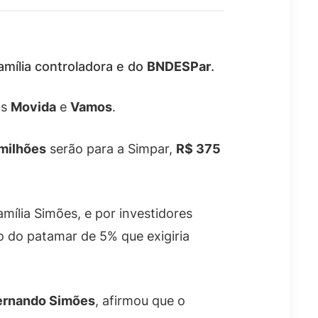
amília controladora e do
BNDESPar
.
as
Movida
e
Vamos
.
milhões
serão para a Simpar,
R$ 375
amília Simões, e por investidores
xo do patamar de 5% que exigiria
ernando Simões
, afirmou que o