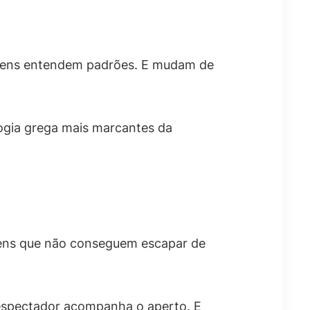
agens entendem padrões. E mudam de
ogia grega mais marcantes da
agens que não conseguem escapar de
O espectador acompanha o aperto. E