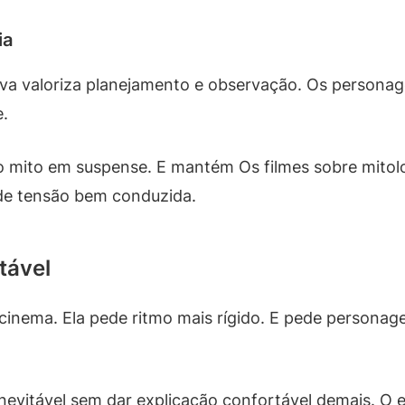
ia
tiva valoriza planejamento e observação. Os person
e.
o mito em suspense. E mantém Os filmes sobre mitol
 de tensão bem conduzida.
tável
 cinema. Ela pede ritmo mais rígido. E pede person
 inevitável sem dar explicação confortável demais. 