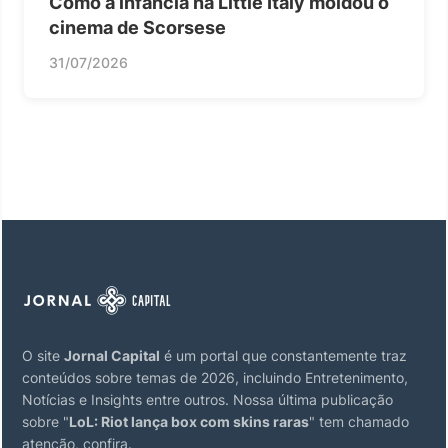
Como a infância na Little Italy moldou o
cinema de Scorsese
31/07/2026
O site
Jornal Capital
é um portal que constantemente traz
conteúdos sobre temas de 2026, incluindo Entretenimento,
Notícias e Insights entre outros. Nossa última publicação
sobre "
LoL: Riot lança box com skins raras
" tem chamado
atenção, confira.