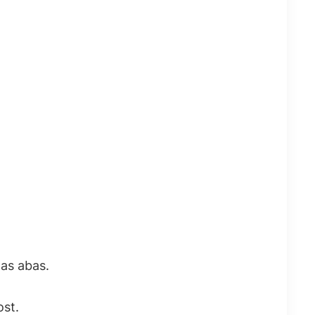
nas abas.
ost.