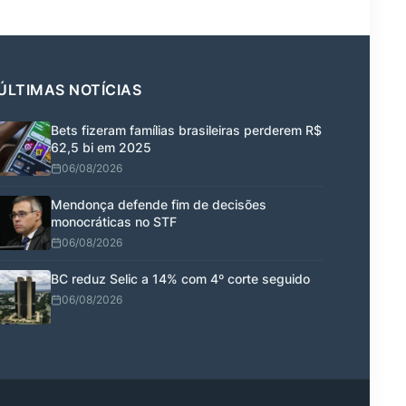
ÚLTIMAS NOTÍCIAS
Bets fizeram famílias brasileiras perderem R$
62,5 bi em 2025
06/08/2026
Mendonça defende fim de decisões
monocráticas no STF
06/08/2026
BC reduz Selic a 14% com 4º corte seguido
06/08/2026