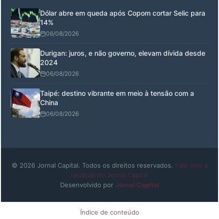
Dólar abre em queda após Copom cortar Selic para
14%
06/08/2026
Durigan: juros, e não governo, elevam dívida desde
2024
06/08/2026
Taipé: destino vibrante em meio à tensão com a
China
06/08/2026
© 2026 Jornal Capital. Todos os direitos reservados.
Fale com a
redação do Jornal Capital
Desenvolvido por
Jornal Capital
Índice de conteúdo