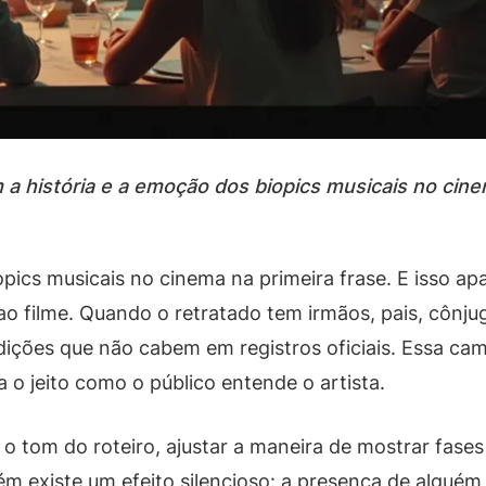
a história e a emoção dos biopics musicais no cine
opics musicais no cinema na primeira frase. E isso 
o filme. Quando o retratado tem irmãos, pais, cônju
dições que não cabem em registros oficiais. Essa 
 o jeito como o público entende o artista.
o tom do roteiro, ajustar a maneira de mostrar fases d
 existe um efeito silencioso: a presença de alguém 