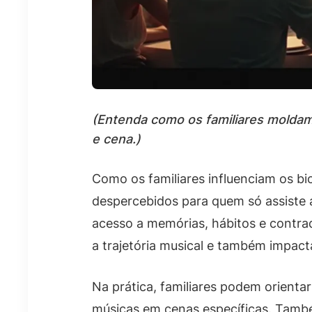
(Entenda como os familiares moldam 
e cena.)
Como os familiares influenciam os bi
despercebidos para quem só assiste a
acesso a memórias, hábitos e contra
a trajetória musical e também impacta
Na prática, familiares podem orientar 
músicas em cenas específicas. Também