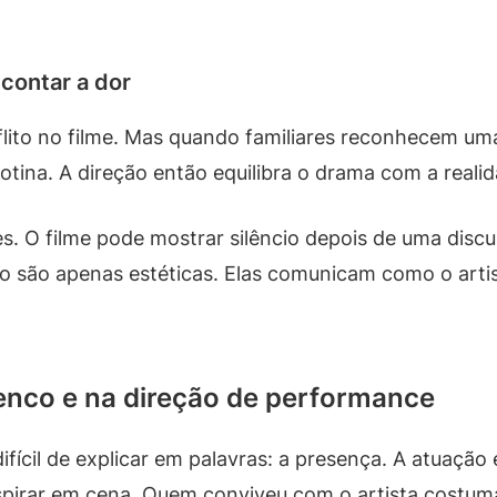
 contar a dor
ito no filme. Mas quando familiares reconhecem uma
rotina. A direção então equilibra o drama com a rea
es. O filme pode mostrar silêncio depois de uma disc
o são apenas estéticas. Elas comunicam como o art
lenco e na direção de performance
difícil de explicar em palavras: a presença. A atuação
spirar em cena. Quem conviveu com o artista costuma