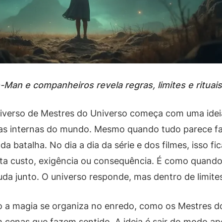
-Man e companheiros revela regras, limites e rituai
iverso de Mestres do Universo começa com uma idei
s internas do mundo. Mesmo quando tudo parece fan
da batalha. No dia a dia da série e dos filmes, isso
enta custo, exigência ou consequência. É como quan
da junto. O universo responde, mas dentro de limite
o a magia se organiza no enredo, como os Mestres do
 cenas que fazem sentido. A ideia é sair do modo ape