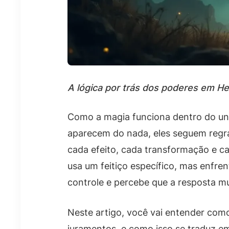
A lógica por trás dos poderes em He
Como a magia funciona dentro do un
aparecem do nada, eles seguem regra
cada efeito, cada transformação e ca
usa um feitiço específico, mas enfr
controle e percebe que a resposta mu
Neste artigo, você vai entender com
juramentos, e como isso se traduz em