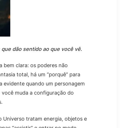
s que dão sentido ao que você vê.
a bem clara: os poderes não
tasia total, há um “porquê” para
 fica evidente quando um personagem
do você muda a configuração do
s.
 Universo tratam energia, objetos e
nas “assistir” e entrar no modo