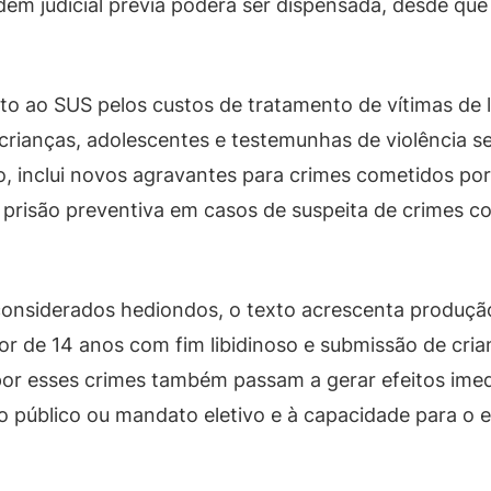
dem judicial prévia poderá ser dispensada, desde qu
 ao SUS pelos custos de tratamento de vítimas de les
e crianças, adolescentes e testemunhas de violência s
so, inclui novos agravantes para crimes cometidos po
 prisão preventiva em casos de suspeita de crimes con
considerados hediondos, o texto acrescenta produção
or de 14 anos com fim libidinoso e submissão de cria
or esses crimes também passam a gerar efeitos imed
 público ou mandato eletivo e à capacidade para o ex