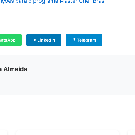
rições para o programa Master Chef Brasil
atsApp
LinkedIn
Telegram
ia Almeida