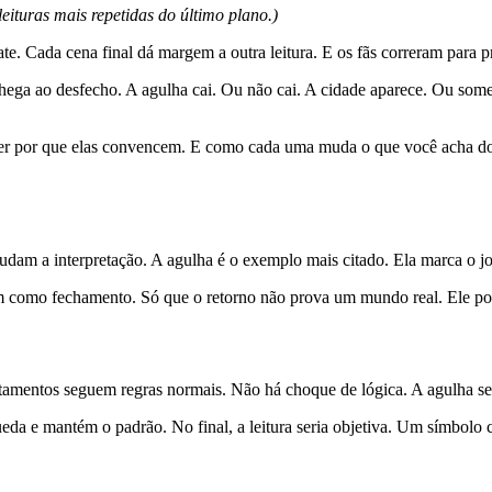
leituras mais repetidas do último plano.)
. Cada cena final dá margem a outra leitura. E os fãs correram para p
ega ao desfecho. A agulha cai. Ou não cai. A cidade aparece. Ou some. 
er por que elas convencem. E como cada uma muda o que você acha do fi
am a interpretação. A agulha é o exemplo mais citado. Ela marca o jog
m como fechamento. Só que o retorno não prova um mundo real. Ele pode
rtamentos seguem regras normais. Não há choque de lógica. A agulha seri
da e mantém o padrão. No final, a leitura seria objetiva. Um símbolo c