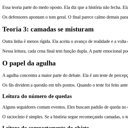
Essa teoria parte do medo oposto. Ela diz que a história não fecha. E
Os defensores apontam o tom geral. O final parece calmo demais para s
Teoria 3: camadas se misturam
Outra linha é menos rígida. Ela aceita o avanço de realidade e a volta
Nessa leitura, cada cena final tem função dupla. A parte emocional po
O papel da agulha
A agulha concentra a maior parte do debate. Ela é um teste de percepç
Os fãs dividem a questão em três pontos. Quando o teste foi feito ant
Leitura do número de quedas
Alguns seguidores contam eventos. Eles buscam padrão de queda no en
O raciocínio é simples. Se a história segue recomeçando camadas, o te
Leitura do comportamento do objeto