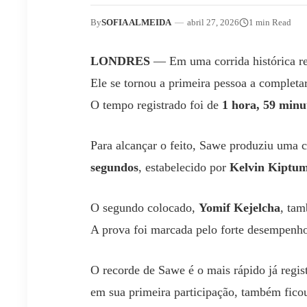
By
SOFIA ALMEIDA
—
abril 27, 2026
1 min Read
LONDRES
— Em uma corrida histórica re
Ele se tornou a primeira pessoa a complet
O tempo registrado foi de
1 hora, 59 minu
Para alcançar o feito, Sawe produziu uma c
segundos
, estabelecido por
Kelvin Kiptu
O segundo colocado,
Yomif Kejelcha
, ta
A prova foi marcada pelo forte desempenho
O recorde de Sawe é o mais rápido já regi
em sua primeira participação, também fico