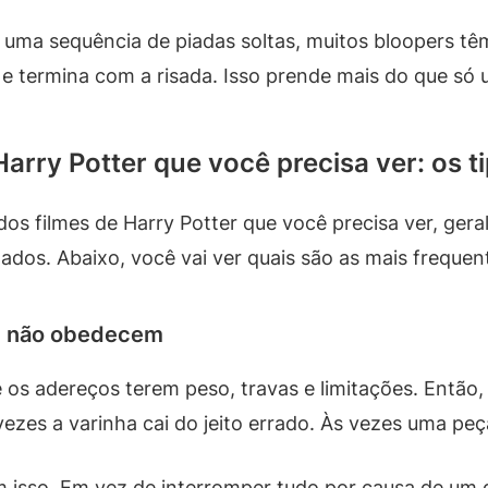
 uma sequência de piadas soltas, muitos bloopers tê
 e termina com a risada. Isso prende mais do que só
Harry Potter que você precisa ver: os 
os filmes de Harry Potter que você precisa ver, ge
ados. Abaixo, você vai ver quais são as mais frequ
ue não obedecem
e os adereços terem peso, travas e limitações. Entã
 vezes a varinha cai do jeito errado. Às vezes uma p
m isso. Em vez de interromper tudo por causa de um 