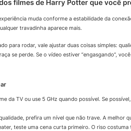
dos filmes de Harry Potter que você pr
 experiência muda conforme a estabilidade da conexã
qualquer travadinha aparece mais.
do para rodar, vale ajustar duas coisas simples: qual
graça se perde. Se o vídeo estiver “engasgando”, voc
çar
ime da TV ou use 5 GHz quando possível. Se possível
ualidade, prefira um nível que não trave. A melhor q
ter, teste uma cena curta primeiro. O riso costuma t