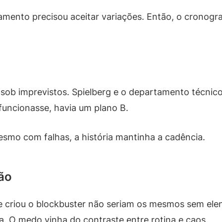
nejamento precisou aceitar variações. Então, o crono
r sob imprevistos. Spielberg e o departamento técnic
funcionasse, havia um plano B.
esmo com falhas, a história mantinha a cadência.
ão
ue criou o blockbuster não seriam os mesmos sem el
. O medo vinha do contraste entre rotina e caos.