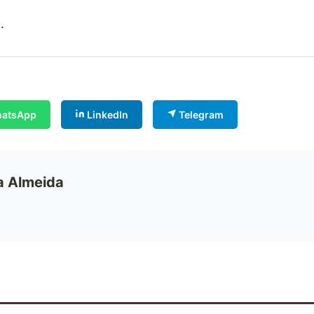
.
atsApp
LinkedIn
Telegram
ia Almeida