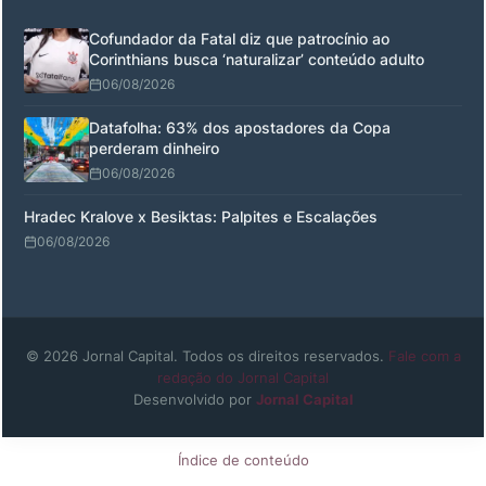
Cofundador da Fatal diz que patrocínio ao
Corinthians busca ‘naturalizar’ conteúdo adulto
06/08/2026
Datafolha: 63% dos apostadores da Copa
perderam dinheiro
06/08/2026
Hradec Kralove x Besiktas: Palpites e Escalações
06/08/2026
© 2026 Jornal Capital. Todos os direitos reservados.
Fale com a
redação do Jornal Capital
Desenvolvido por
Jornal Capital
Índice de conteúdo