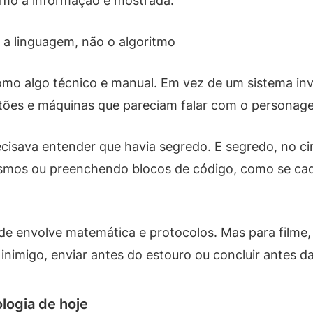
mo a informação é mostrada.
a a linguagem, não o algoritmo
como algo técnico e manual. Em vez de um sistema in
rtões e máquinas que pareciam falar com o personag
ecisava entender que havia segredo. E segredo, no cin
smos ou preenchendo blocos de código, como se cad
de envolve matemática e protocolos. Mas para filme,
inimigo, enviar antes do estouro ou concluir antes da
logia de hoje