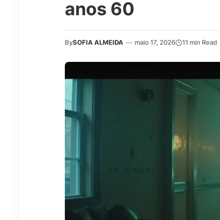
anos 60
By
SOFIA ALMEIDA
—
maio 17, 2026
11 min Read