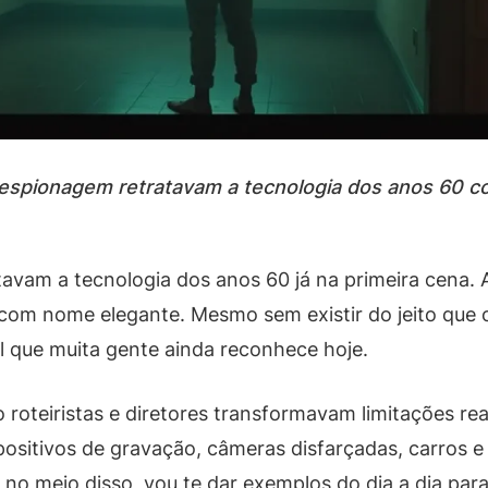
 espionagem retratavam a tecnologia dos anos 60 c
tavam a tecnologia dos anos 60 já na primeira cena
s com nome elegante. Mesmo sem existir do jeito que
al que muita gente ainda reconhece hoje.
 roteiristas e diretores transformavam limitações re
positivos de gravação, câmeras disfarçadas, carros 
, no meio disso, vou te dar exemplos do dia a dia para