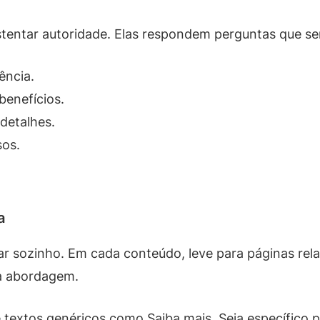
stentar autoridade. Elas respondem perguntas que 
ência.
benefícios.
 detalhes.
sos.
a
ltar sozinho. Em cada conteúdo, leve para páginas re
ua abordagem.
te textos genéricos como Saiba mais. Seja específico p