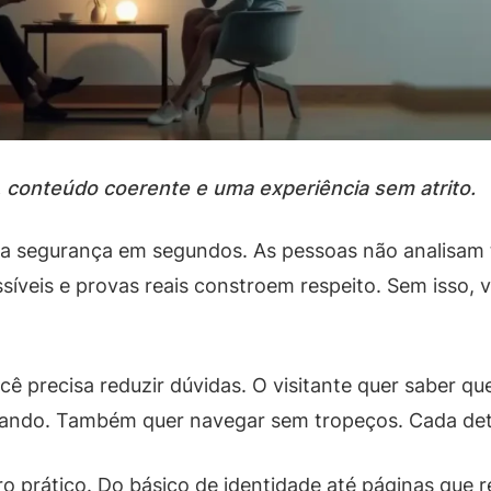
s, conteúdo coerente e uma experiência sem atrito.
a segurança em segundos. As pessoas não analisam 
íveis e provas reais constroem respeito. Sem isso, vo
cê precisa reduzir dúvidas. O visitante quer saber q
onando. Também quer navegar sem tropeços. Cada det
iro prático. Do básico de identidade até páginas qu