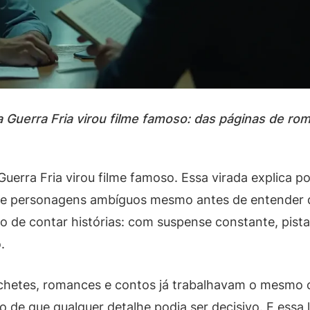
 Guerra Fria virou filme famoso: das páginas de rom
uerra Fria virou filme famoso. Essa virada explica p
 e personagens ambíguos mesmo antes de entender d
ico de contar histórias: com suspense constante, p
.
hetes, romances e contos já trabalhavam o mesmo c
o de que qualquer detalhe podia ser decisivo. E essa l